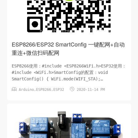
ESP8266/ESP32 SmartConfig 一键配网+自动
重连+微信扫码配网
ESP8266使用：#include <ESP8266WiFi.h>ESP32使用：
#include <WiFi.h>SmartConfig的配置：void
SmartConfig() { WiFi.mode(WIFI_STA);
Serial.println("\r\nWait for Smartconfig...");


Arduino
,
ESP8266
,
ESP32
2020-11-14 PM
WiFi.b...