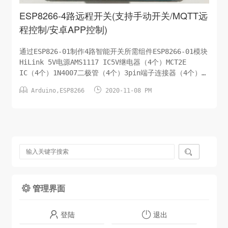
ESP8266-4路远程开关(支持手动开关/MQTT远
程控制/安卓APP控制)
通过ESP826-01制作4路智能开关所需组件ESP8266-01模块
HiLink 5V电源AMS1117 IC5V继电器（4个）MCT2E
IC（4个）1N4007二极管（4个）3pin端子连接器（4个）
BC547晶体管（4个）10K电阻（8个）电路原理图手动开关


Arduino
,
ESP8266
2020-11-08 PM
原理图Code源码此处省略/待分享PCB设计图及分享下载对于
这个项目，我设计了2层PCB使其非常紧凑。在Easyeda.com
上...

管理界面

登陆
退出