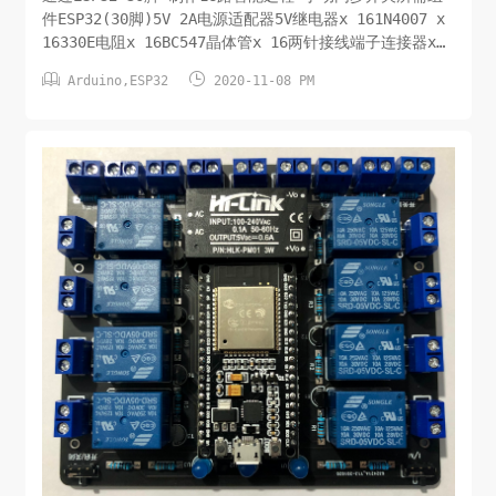
件ESP32(30脚)5V 2A电源适配器5V继电器x 161N4007 x
16330E电阻x 16BC547晶体管x 16两针接线端子连接器x
16蜂鸣器电子原理图手动控制开关蓝牙控制开关Code源码此


Arduino
,
ESP32
2020-11-08 PM
处省略/待分享PCB设计图及分享下载在Easyeda.com上传
PCB下单即可，该PCB设计文件对所有人开放。下载地址：整
理中...