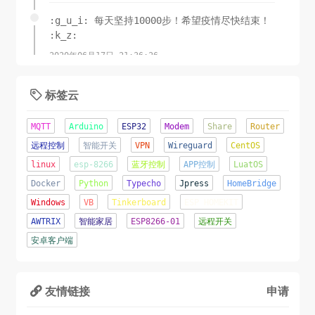
:g_u_i: 每天坚持10000步！希望疫情尽快结束！
:k_z:
2020年06月17日 21:36:26
锲而舍之，朽木不折;锲而不舍，金石可镂.-荀子
标签云

2020年06月08日 11:15:23
MQTT
Arduino
ESP32
Modem
Share
Router
这才是夏天该有的样子！
远程控制
智能开关
VPN
Wireguard
CentOS
linux
esp-8266
蓝牙控制
APP控制
LuatOS
2020年06月07日 16:22:44
Docker
Python
Typecho
Jpress
HomeBridge
辛苦了几天...终于成功将网站从Jpress移植到了
Windows
VB
Tinkerboard
ESP HOMEKIT
TypeCho.o(╥﹏╥)o
AWTRIX
智能家居
ESP8266-01
远程开关
2020年06月05日 22:12:09
安卓客户端
友情链接
申请
