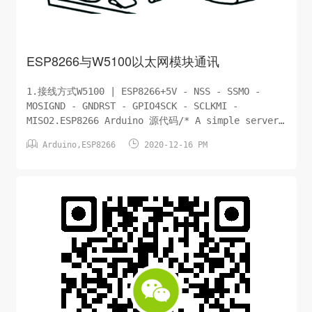
ESP8266与W5100以太网模块通讯
1.接线方式W5100 | ESP8266+5V - NSS - SSMO -
MOSIGND - GNDRST - GPIO4SCK - SCLKMI -
MISO2.ESP8266 Arduino 源代码/* A simple server
that answer the ping message. Using an ESP8266


Arduino
,
ESP8266
2020-12-16 PM
. */ /* Circuit: ...