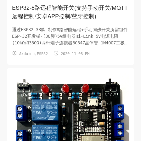
ESP32-8路远程智能开关(支持手动开关/MQTT
远程控制/安卓APP控制/蓝牙控制)
通过ESP32-38脚-制作8路智能远程+手动同步开关所需组件
ESP-32开发板-(30脚)5V继电器Hi-Link 5V电源电阻
(10kΩ和330Ω)两针端子连接器BC547晶体管 1N4007二极管
蜂鸣器LED和按钮电子原理图手动控制开关蓝牙控制开关


Arduino
,
ESP32
2020-11-08 PM
Code源码此处省略/待分享PCB设计图及分享下载在
Easyeda.com上传PCB下单即可，该PCB设计文件对所有人
开放。下载地址：整理中...