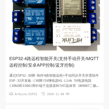
ESP32-4路远程智能开关(支持手动开关/MQTT
远程控制/安卓APP控制/蓝牙控制)
通过ESP32-30脚-制作4路智能远程+手动同步开关所需组件
ESP-32开发板-(30脚)5V继电器Hi-Link 5V电源电阻
(10kΩ和330Ω)两针端子连接器BC547晶体管 1N4007二极管
蜂鸣器LED和按钮电子原理图手动控制开关蓝牙控制开关


Arduino
,
ESP32
2020-11-08 PM
Code源码此处省略/待分享PCB设计图及分享下载在
Easyeda.com上传PCB下单即可，该PCB设计文件对所有人
开放。下载地址：整理中...