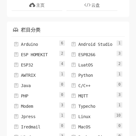
主页
云盘
栏目分类

6
1


Arduino
Android Studio
2
3


ESP HOMEKIT
ESP8266
4
2


ESP32
LuatOS
1
1


AWTRIX
Python
0
0


Java
C/C++
0
3


PHP
MQTT
3
1


Modem
Typecho
1
10


Jpress
Linux
0
0


Iredmail
MacOS