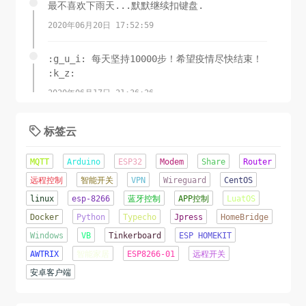
最不喜欢下雨天...默默继续扣键盘.
2020年06月20日 17:52:59
:g_u_i: 每天坚持10000步！希望疫情尽快结束！
:k_z:
2020年06月17日 21:36:26
锲而舍之，朽木不折;锲而不舍，金石可镂.-荀子
标签云

2020年06月08日 11:15:23
MQTT
Arduino
ESP32
Modem
Share
Router
这才是夏天该有的样子！
远程控制
智能开关
VPN
Wireguard
CentOS
linux
esp-8266
蓝牙控制
APP控制
LuatOS
2020年06月07日 16:22:44
Docker
Python
Typecho
Jpress
HomeBridge
辛苦了几天...终于成功将网站从Jpress移植到了
Windows
VB
Tinkerboard
ESP HOMEKIT
TypeCho.o(╥﹏╥)o
AWTRIX
智能家居
ESP8266-01
远程开关
2020年06月05日 22:12:09
安卓客户端