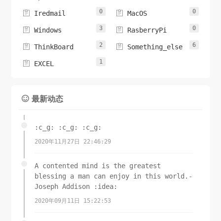
0
0


Iredmail
MacOS
3
0


Windows
RasberryPi
2
6


ThinkBoard
Something_else
1

EXCEL
最新动态

:c_g: :c_g: :c_g:
2020年11月27日 22:46:29
A contented mind is the greatest
blessing a man can enjoy in this world.-
Joseph Addison :idea:
2020年09月11日 15:22:53