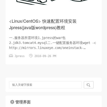
<Linux/CentOS> 快速配置环境安装
Jpress(java版wordpress)教程
一.服务器所需环境1.jpress的war包
2.jdk3.tomcat4.mysql二.一键配置服务器环境wget -c
http://mirrors.linuxeye.com/oneinstack-
full.tar.gz && tar xzf oneinstack-full.tar.gz


Jpress
2010-09-26 PM
&& ./oneinstack/install.sh --nginx_...

管理界面
