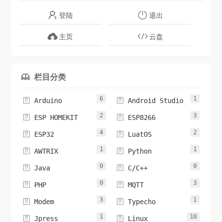
登陆
退出
主页
云盘
栏目分类

6
1


Arduino
Android Studio
2
3


ESP HOMEKIT
ESP8266
4
2


ESP32
LuatOS
1
1


AWTRIX
Python
0
0


Java
C/C++
0
3


PHP
MQTT
3
1


Modem
Typecho
1
10


Jpress
Linux