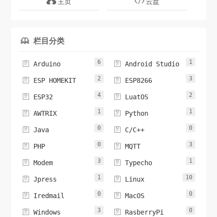
主页
云盘
栏目分类

6
1


Arduino
Android Studio
2
3


ESP HOMEKIT
ESP8266
4
2


ESP32
LuatOS
1
1


AWTRIX
Python
0
0


Java
C/C++
0
3


PHP
MQTT
3
1


Modem
Typecho
1
10


Jpress
Linux
0
0


Iredmail
MacOS
3
0


Windows
RasberryPi