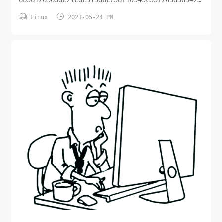
2022-06-15T05:34:33.902Z Server Listening on


Linux
2023-05-24 PM
http://0.0.0.0:51821 2022-06-15T05:34:33.903Z
...