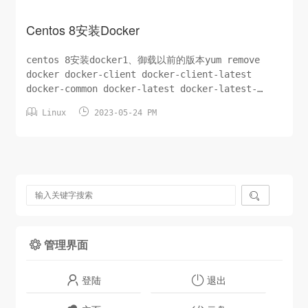
Centos 8安装Docker
centos 8安装docker1、御载以前的版本yum remove
docker docker-client docker-client-latest
docker-common docker-latest docker-latest-
logrotate dokcer-logrotate docker-engin御载


Linux
2023-05-24 PM
docker-ce（ce代表社区版）yum remove docker-...

管理界面

登陆
退出