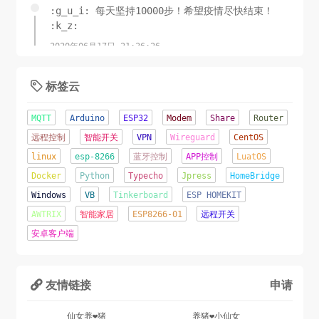
:g_u_i: 每天坚持10000步！希望疫情尽快结束！
:k_z:
2020年06月17日 21:36:26
锲而舍之，朽木不折;锲而不舍，金石可镂.-荀子
标签云

2020年06月08日 11:15:23
MQTT
Arduino
ESP32
Modem
Share
Router
这才是夏天该有的样子！
远程控制
智能开关
VPN
Wireguard
CentOS
linux
esp-8266
蓝牙控制
APP控制
LuatOS
2020年06月07日 16:22:44
Docker
Python
Typecho
Jpress
HomeBridge
辛苦了几天...终于成功将网站从Jpress移植到了
Windows
VB
Tinkerboard
ESP HOMEKIT
TypeCho.o(╥﹏╥)o
AWTRIX
智能家居
ESP8266-01
远程开关
2020年06月05日 22:12:09
安卓客户端
友情链接
申请

仙女养❤猪
养猪❤小仙女