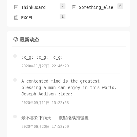
2
6


ThinkBoard
Something_else
1

EXCEL
最新动态

:c_g: :c_g: :c_g:
2020年11月27日 22:46:29
A contented mind is the greatest
blessing a man can enjoy in this world.-
Joseph Addison :idea:
2020年09月11日 15:22:53
最不喜欢下雨天...默默继续扣键盘.
2020年06月20日 17:52:59