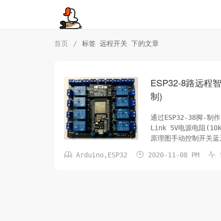
首页
/
标签 远程开关 下的文章
ESP32-8路远
制)
通过ESP32-38脚-制
Link 5V电源电阻(1
原理图手动控制开关蓝牙控
上传PCB下单即可，该



Arduino
,
ESP32
2020-11-08 PM