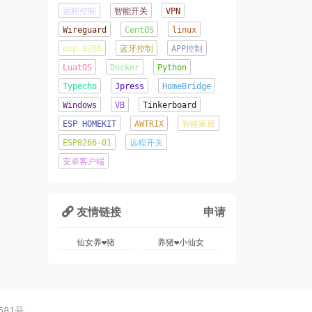
远程控制
智能开关
VPN
2020年06月08日 11:15:23
Wireguard
CentOS
linux
esp-8266
蓝牙控制
APP控制
这才是夏天该有的样子！
LuatOS
Docker
Python
2020年06月07日 16:22:44
Typecho
Jpress
HomeBridge
辛苦了几天...终于成功将网
Windows
VB
Tinkerboard
站从Jpress移植到了
ESP HOMEKIT
AWTRIX
智能家居
TypeCho.o(╥﹏╥)o
ESP8266-01
远程开关
2020年06月05日 22:12:09
安卓客户端
友情链接
申请

仙女养❤猪
养猪❤小仙女
581号