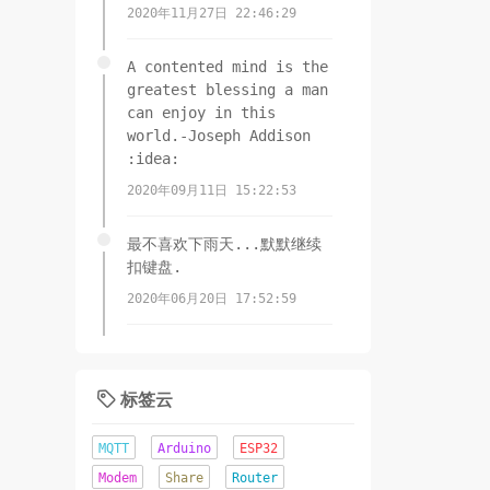
2020年11月27日 22:46:29
A contented mind is the
greatest blessing a man
can enjoy in this
world.-Joseph Addison
:idea:
2020年09月11日 15:22:53
最不喜欢下雨天...默默继续
扣键盘.
2020年06月20日 17:52:59
:g_u_i: 每天坚持10000步！
希望疫情尽快结束！ :k_z:
标签云

2020年06月17日 21:36:26
MQTT
Arduino
ESP32
锲而舍之，朽木不折;锲而不
Modem
Share
Router
舍，金石可镂.-荀子