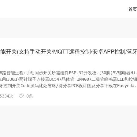
首页
程智能开关(支持手动开关/MQTT远程控制/安卓APP控制/蓝
作8路智能远程+手动同步开关所需组件ESP-32开发板-(30脚)5V继电器Hi
0kΩ和330Ω)两针端子连接器BC547晶体管 1N4007二极管蜂鸣器LED和按
制开关Code源码此处省略/待分享PCB设计图及分享下载在Easyeda.c
PCB设计文件对所有人开放。下载地址：整理中...

5334次
0条