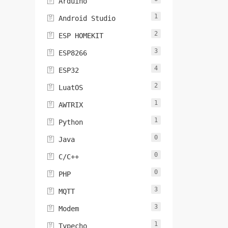

Arduino
1

Android Studio
2

ESP HOMEKIT
3

ESP8266
4

ESP32
2

LuatOS
1

AWTRIX
1

Python
0

Java
0

C/C++
0

PHP
3

MQTT
3

Modem
1

Typecho