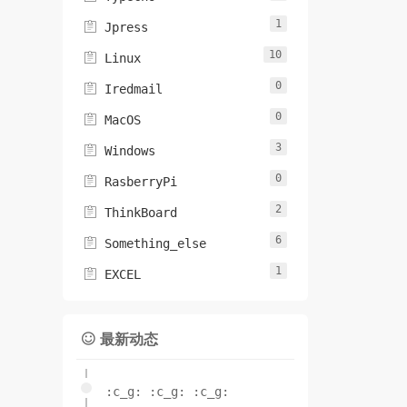
1

Jpress
10

Linux
0

Iredmail
0

MacOS
3

Windows
0

RasberryPi
2

ThinkBoard
6

Something_else
1

EXCEL
最新动态

:c_g: :c_g: :c_g: