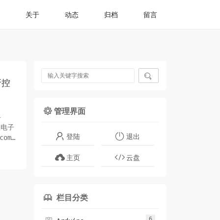
关于
动态
归档
留言

牙控
管理界面

-
钮电子
登陆
退出
om
主页
云盘
栏目分类

6