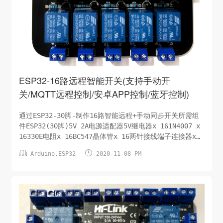
ESP32-16路远程智能开关(支持手动开
关/MQTT远程控制/安卓APP控制/蓝牙控制)
通过ESP32-30脚-制作16路智能远程+手动同步开关所需组
件ESP32(30脚)5V 2A电源适配器5V继电器x 161N4007 x
16330E电阻x 16BC547晶体管x 16两针接线端子连接器x
16蜂鸣器电子原理图手动控制开关蓝牙控制开关Code源码此


Arduino
,
ESP32
2020-11-08 PM
处省略/待分享PCB设计图及分享下载在Easyeda.com上传
PCB下单即可，该PCB设计文件对所有人开放。下载地址：整
理中...