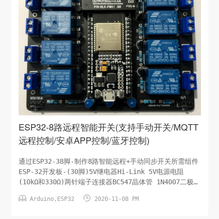
ESP32-8路远程智能开关(支持手动开关/MQTT
远程控制/安卓APP控制/蓝牙控制)
通过ESP32-38脚-制作8路智能远程+手动同步开关所需组件
ESP-32开发板-(30脚)5V继电器Hi-Link 5V电源电阻
(10kΩ和330Ω)两针端子连接器BC547晶体管 1N4007二极管
蜂鸣器LED和按钮电子原理图手动控制开关蓝牙控制开关


Arduino
,
ESP32
2020-11-08 PM
Code源码此处省略/待分享PCB设计图及分享下载在
Easyeda.com上传PCB下单即可，该PCB设计文件对所有人