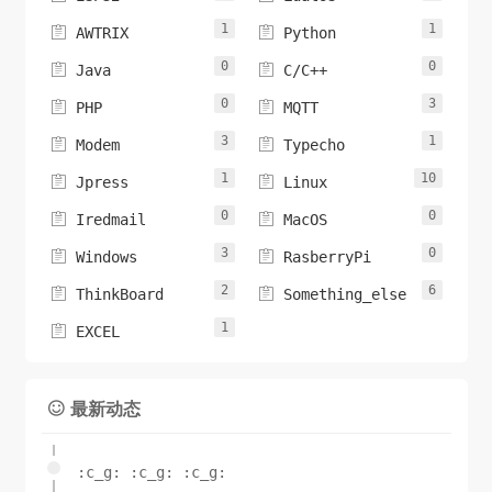
1
1


AWTRIX
Python
0
0


Java
C/C++
0
3


PHP
MQTT
3
1


Modem
Typecho
1
10


Jpress
Linux
0
0


Iredmail
MacOS
3
0


Windows
RasberryPi
2
6


ThinkBoard
Something_else
1

EXCEL
最新动态

:c_g: :c_g: :c_g: