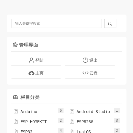
开放。下载地址：整理中...

管理界面

登陆
退出
主页
云盘
栏目分类

6
1


Arduino
Android Studio
2
3


ESP HOMEKIT
ESP8266
4
2


ESP32
LuatOS