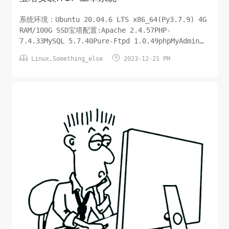
系统环境：Ubuntu 20.04.6 LTS x86_64(Py3.7.9) 4G
RAM/100G SSD宝塔配置:Apache 2.4.57PHP-
7.4.33MySQL 5.7.40Pure-Ftpd 1.0.49phpMyAdmin
5.2ITOP版本：iTop-3.1.0-2-11973.zipPHP安装扩展：


Linux
,
Something_else
2023-12-21 PM
1.fileinfo2.mcrypt3.ldap删除禁用函数：1.pu...