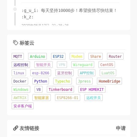
:g_u_i: 每天坚持10000步！希望疫情尽快结束！
:k_z:
2020年06月17日 21:36:26
锲而舍之，朽木不折;锲而不舍，金石可镂.-荀子
标签云

2020年06月08日 11:15:23
MQTT
Arduino
ESP32
Modem
Share
Router
这才是夏天该有的样子！
远程控制
智能开关
VPN
Wireguard
CentOS
linux
esp-8266
蓝牙控制
APP控制
LuatOS
2020年06月07日 16:22:44
Docker
Python
Typecho
Jpress
HomeBridge
辛苦了几天...终于成功将网站从Jpress移植到了
Windows
VB
Tinkerboard
ESP HOMEKIT
TypeCho.o(╥﹏╥)o
AWTRIX
智能家居
ESP8266-01
远程开关
2020年06月05日 22:12:09
安卓客户端
友情链接
申请
