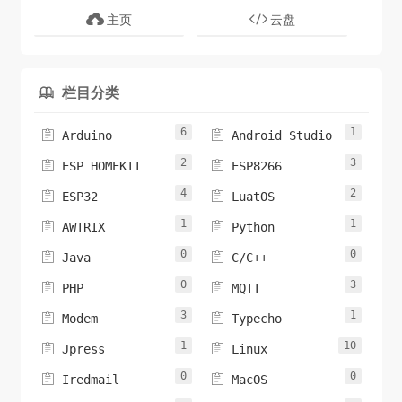
主页
云盘
栏目分类

6
1


Arduino
Android Studio
2
3


ESP HOMEKIT
ESP8266
4
2


ESP32
LuatOS
1
1


AWTRIX
Python
0
0


Java
C/C++
0
3


PHP
MQTT
3
1


Modem
Typecho
1
10


Jpress
Linux
0
0


Iredmail
MacOS