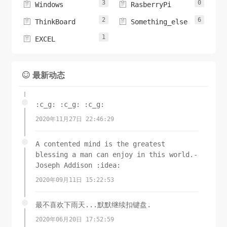
3
0


Windows
RasberryPi
2
6


ThinkBoard
Something_else
1

EXCEL
最新动态

:c_g: :c_g: :c_g:
2020年11月27日 22:46:29
A contented mind is the greatest
blessing a man can enjoy in this world.-
Joseph Addison :idea:
2020年09月11日 15:22:53
最不喜欢下雨天...默默继续扣键盘.
2020年06月20日 17:52:59