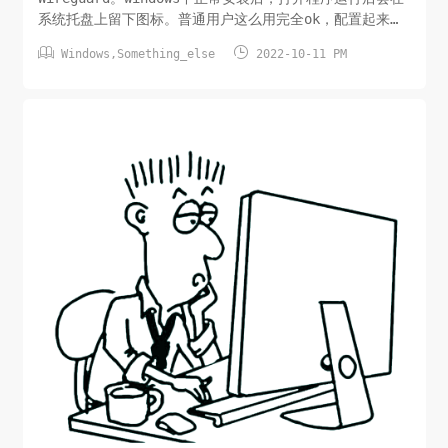
系统托盘上留下图标。普通用户这么用完全ok，配置起来也
挺方便。不过，有时候我们会在特定的机器下安装


Windows
,
Something_else
2022-10-11 PM
wireguard后，并不想被随意的更改（不被容易发现），就
需要让wireguard以windows服务的形式去运行。基本步骤
就是：正常安装wireguard windows版本，然后不...