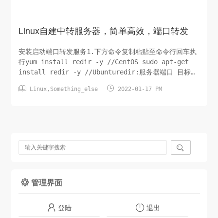
Linux自建中转服务器，简单高效，端口转发
安装启动端口转发服务1.下方命令复制粘贴至命令行回车执
行yum install redir -y //CentOS sudo apt-get
install redir -y //Ubunturedir:服务器端口 目标服
务器IP:端口Example：redir：1234 127.0.0.1:5678说


Linux
,
Something_else
2022-01-17 PM
明：监听访问本服务器的1234端口->转发到目标地址的端口
5678.补充：修...

管理界面

登陆
退出