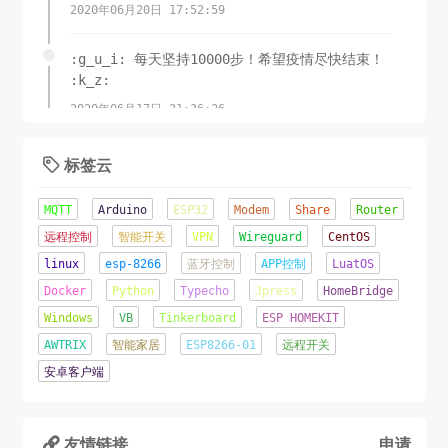
2020年06月20日 17:52:59
:g_u_i: 每天坚持10000步！希望疫情尽快结束！
:k_z:
2020年06月17日 21:36:26
锲而舍之，朽木不折;锲而不舍，金石可镂.-荀子
标签云

2020年06月08日 11:15:23
MQTT
Arduino
ESP32
Modem
Share
Router
这才是夏天该有的样子！
远程控制
智能开关
VPN
Wireguard
CentOS
linux
esp-8266
蓝牙控制
APP控制
LuatOS
2020年06月07日 16:22:44
Docker
Python
Typecho
Jpress
HomeBridge
辛苦了几天...终于成功将网站从Jpress移植到了
Windows
VB
Tinkerboard
ESP HOMEKIT
TypeCho.o(╥﹏╥)o
AWTRIX
智能家居
ESP8266-01
远程开关
2020年06月05日 22:12:09
安卓客户端
友情链接
申请
