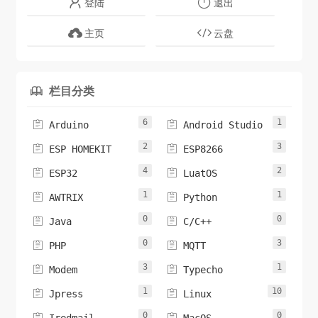
登陆
退出
主页
云盘
栏目分类

6
1


Arduino
Android Studio
2
3


ESP HOMEKIT
ESP8266
4
2


ESP32
LuatOS
1
1


AWTRIX
Python
0
0


Java
C/C++
0
3


PHP
MQTT
3
1


Modem
Typecho
1
10


Jpress
Linux
0
0

