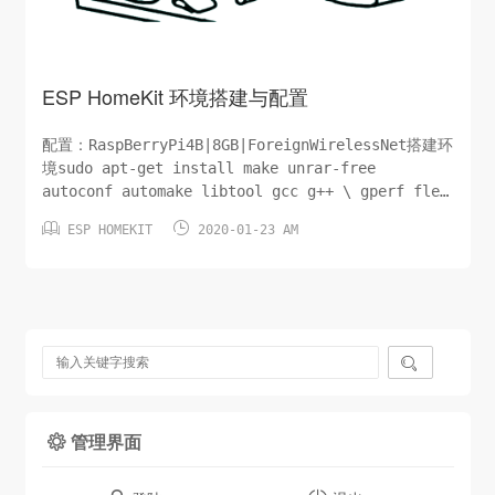
ESP HomeKit 环境搭建与配置
配置：RaspBerryPi4B|8GB|ForeignWirelessNet搭建环
境sudo apt-get install make unrar-free
autoconf automake libtool gcc g++ \ gperf flex
bison texinfo gawk ncurses-dev libexpat-dev


ESP HOMEKIT
2020-01-23 AM
python-dev \ pytho...

管理界面
