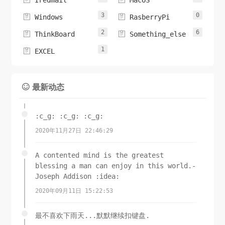
Iredmail
MacOS
3
0


Windows
RasberryPi
2
6


ThinkBoard
Something_else
1

EXCEL
最新动态

:c_g: :c_g: :c_g:
2020年11月27日 22:46:29
A contented mind is the greatest
blessing a man can enjoy in this world.-
Joseph Addison :idea:
2020年09月11日 15:22:53
最不喜欢下雨天...默默继续扣键盘.