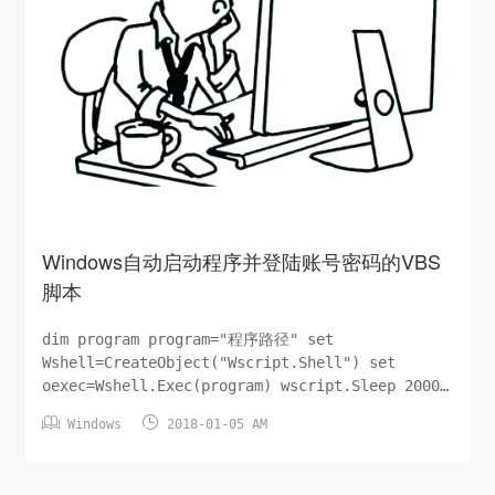
Windows自动启动程序并登陆账号密码的VBS
脚本
dim program program="程序路径" set
Wshell=CreateObject("Wscript.Shell") set
oexec=Wshell.Exec(program) wscript.Sleep 2000
Wshell.SendKeys "{TAB}" Wshell.SendKeys "


Windows
2018-01-05 AM
{TA...