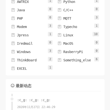
1
1


AWTRIX
Python
0
0


Java
C/C++
0
3


PHP
MQTT
3
1


Modem
Typecho
1
10


Jpress
Linux
0
0


Iredmail
MacOS
3
0


Windows
RasberryPi
2
6


ThinkBoard
Something_else
1

EXCEL
最新动态

:c_g: :c_g: :c_g:
2020年11月27日 22:46:29