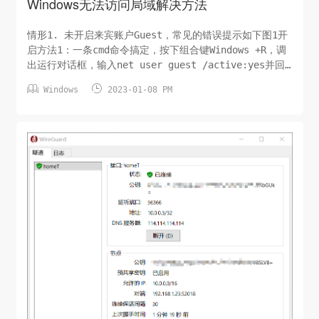
Windows无法访问局域解决方法
情形1. 未开启来宾账户Guest，常见的错误提示如下图1开
启方法1：一条cmd命令搞定，按下组合键Windows +R，调
出运行对话框，输入net user guest /active:yes并回
车即可。图2开启方法2：右击"此电脑" - 点击"管理"点


Windows
2023-01-08 PM
击"本地用户和组"下的"用户" - 右击"Guest" - 点击"属
性"图4取消勾选"账户已禁用" - 点击"确定"即可。图5情
形2. 组...