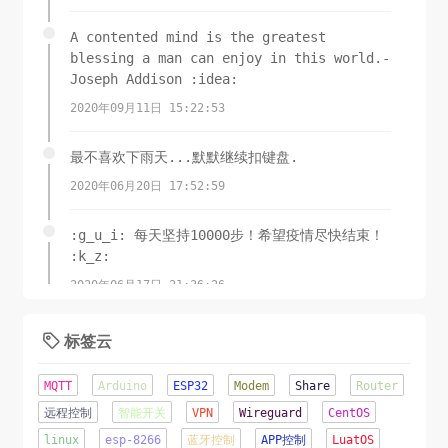
A contented mind is the greatest
blessing a man can enjoy in this world.-
Joseph Addison :idea:
2020年09月11日 15:22:53
最不喜欢下雨天...默默继续扣键盘.
2020年06月20日 17:52:59
:g_u_i: 每天坚持10000步！希望疫情尽快结束！
:k_z:
2020年06月17日 21:36:26
锲而舍之，朽木不折;锲而不舍，金石可镂.-荀子
标签云

2020年06月08日 11:15:23
MQTT
Arduino
ESP32
Modem
Share
Router
这才是夏天该有的样子！
远程控制
智能开关
VPN
Wireguard
CentOS
linux
esp-8266
蓝牙控制
APP控制
LuatOS
2020年06月07日 16:22:44