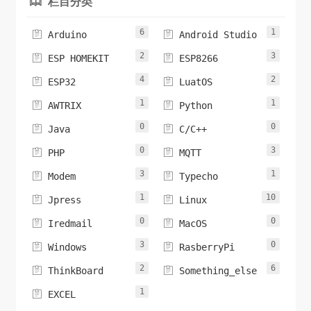
栏目分类

6
1


Arduino
Android Studio
2
3


ESP HOMEKIT
ESP8266
4
2


ESP32
LuatOS
1
1


AWTRIX
Python
0
0


Java
C/C++
0
3


PHP
MQTT
3
1


Modem
Typecho
1
10


Jpress
Linux
0
0


Iredmail
MacOS
3
0


Windows
RasberryPi
2
6


ThinkBoard
Something_else
1

EXCEL