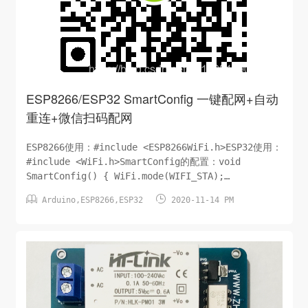
ESP8266/ESP32 SmartConfig 一键配网+自动
重连+微信扫码配网
ESP8266使用：#include <ESP8266WiFi.h>ESP32使用：
#include <WiFi.h>SmartConfig的配置：void
SmartConfig() { WiFi.mode(WIFI_STA);
Serial.println("\r\nWait for Smartconfig...");


Arduino
,
ESP8266
,
ESP32
2020-11-14 PM
WiFi.b...