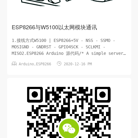
ESP8266与W5100以太网模块通讯
1.接线方式W5100 | ESP8266+5V - NSS - SSMO -
MOSIGND - GNDRST - GPIO4SCK - SCLKMI -
MISO2.ESP8266 Arduino 源代码/* A simple server
that answer the ping message. Using an ESP8266


Arduino
,
ESP8266
2020-12-16 PM
. */ /* Circuit: ...