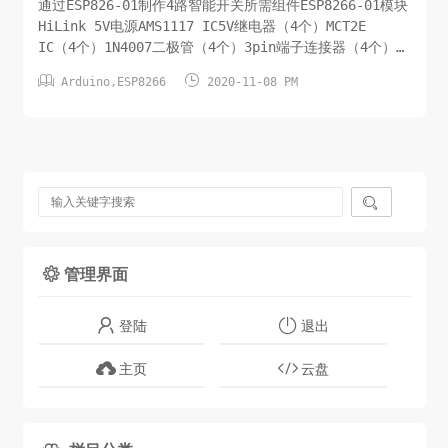
通过ESP826-01制作4路智能开关所需组件ESP8266-01模块
HiLink 5V电源AMS1117 IC5V继电器（4个）MCT2E
IC（4个）1N4007二极管（4个）3pin端子连接器（4个）
BC547晶体管（4个）10K电阻（8个）电路原理图手动开关


Arduino
,
ESP8266
2020-11-08 PM
原理图Code源码此处省略/待分享PCB设计图及分享下载对于
这个项目，我设计了2层PCB使其非常紧凑。在Easyeda.com
上...

管理界面

登陆
退出
主页
云盘