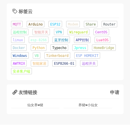
锲而舍之，朽木不折;锲而不舍，金石可镂.-荀子
标签云

2020年06月08日 11:15:23
MQTT
Arduino
ESP32
Modem
Share
Router
这才是夏天该有的样子！
远程控制
智能开关
VPN
Wireguard
CentOS
linux
esp-8266
蓝牙控制
APP控制
LuatOS
2020年06月07日 16:22:44
Docker
Python
Typecho
Jpress
HomeBridge
辛苦了几天...终于成功将网站从Jpress移植到了
Windows
VB
Tinkerboard
ESP HOMEKIT
TypeCho.o(╥﹏╥)o
AWTRIX
智能家居
ESP8266-01
远程开关
2020年06月05日 22:12:09
安卓客户端
友情链接
申请

仙女养❤猪
养猪❤小仙女