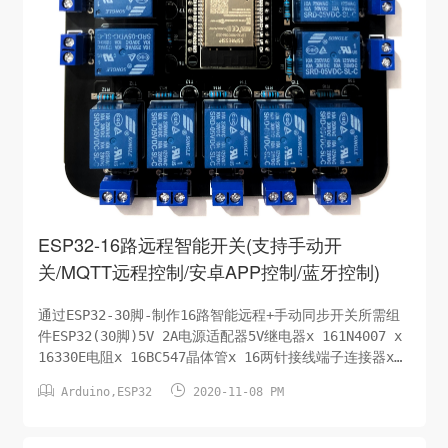
ESP32-16路远程智能开关(支持手动开
关/MQTT远程控制/安卓APP控制/蓝牙控制)
通过ESP32-30脚-制作16路智能远程+手动同步开关所需组
件ESP32(30脚)5V 2A电源适配器5V继电器x 161N4007 x
16330E电阻x 16BC547晶体管x 16两针接线端子连接器x
16蜂鸣器电子原理图手动控制开关蓝牙控制开关Code源码此


Arduino
,
ESP32
2020-11-08 PM
处省略/待分享PCB设计图及分享下载在Easyeda.com上传
PCB下单即可，该PCB设计文件对所有人开放。下载地址：整
理中...