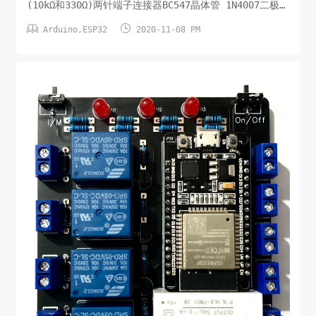
(10kΩ和330Ω)两针端子连接器BC547晶体管 1N4007二极管
蜂鸣器LED和按钮电子原理图手动控制开关蓝牙控制开关


Arduino
,
ESP32
2020-11-08 PM
Code源码此处省略/待分享PCB设计图及分享下载在
Easyeda.com上传PCB下单即可，该PCB设计文件对所有人
开放。下载地址：整理中...