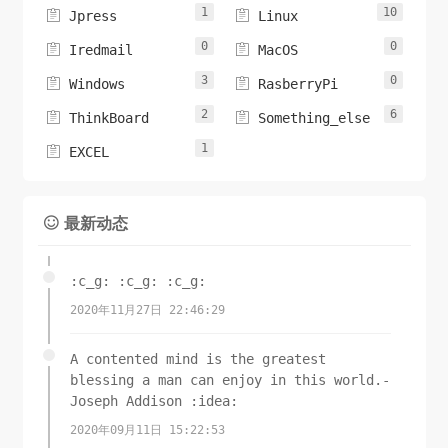
1
10


Jpress
Linux
0
0


Iredmail
MacOS
3
0


Windows
RasberryPi
2
6


ThinkBoard
Something_else
1

EXCEL
最新动态

:c_g: :c_g: :c_g:
2020年11月27日 22:46:29
A contented mind is the greatest
blessing a man can enjoy in this world.-
Joseph Addison :idea:
2020年09月11日 15:22:53