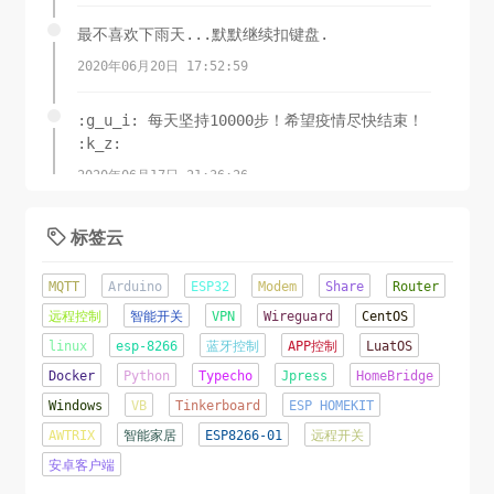
最不喜欢下雨天...默默继续扣键盘.
2020年06月20日 17:52:59
:g_u_i: 每天坚持10000步！希望疫情尽快结束！
:k_z:
2020年06月17日 21:36:26
锲而舍之，朽木不折;锲而不舍，金石可镂.-荀子
标签云

2020年06月08日 11:15:23
MQTT
Arduino
ESP32
Modem
Share
Router
这才是夏天该有的样子！
远程控制
智能开关
VPN
Wireguard
CentOS
linux
esp-8266
蓝牙控制
APP控制
LuatOS
2020年06月07日 16:22:44
Docker
Python
Typecho
Jpress
HomeBridge
辛苦了几天...终于成功将网站从Jpress移植到了
Windows
VB
Tinkerboard
ESP HOMEKIT
TypeCho.o(╥﹏╥)o
AWTRIX
智能家居
ESP8266-01
远程开关
2020年06月05日 22:12:09
安卓客户端