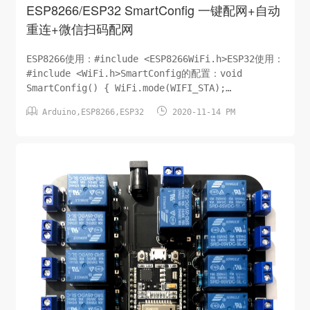
ESP8266/ESP32 SmartConfig 一键配网+自动
重连+微信扫码配网
ESP8266使用：#include <ESP8266WiFi.h>ESP32使用：
#include <WiFi.h>SmartConfig的配置：void
SmartConfig() { WiFi.mode(WIFI_STA);
Serial.println("\r\nWait for Smartconfig...");


Arduino
,
ESP8266
,
ESP32
2020-11-14 PM
WiFi.b...