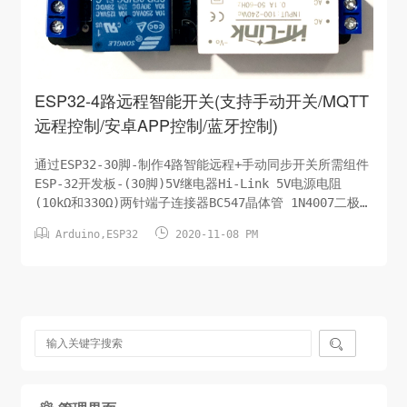
ESP32-4路远程智能开关(支持手动开关/MQTT
远程控制/安卓APP控制/蓝牙控制)
通过ESP32-30脚-制作4路智能远程+手动同步开关所需组件
ESP-32开发板-(30脚)5V继电器Hi-Link 5V电源电阻
(10kΩ和330Ω)两针端子连接器BC547晶体管 1N4007二极管
蜂鸣器LED和按钮电子原理图手动控制开关蓝牙控制开关


Arduino
,
ESP32
2020-11-08 PM
Code源码此处省略/待分享PCB设计图及分享下载在
Easyeda.com上传PCB下单即可，该PCB设计文件对所有人
开放。下载地址：整理中...
