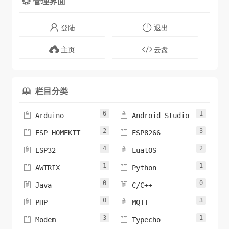
管理界面

登陆
退出
主页
云盘
栏目分类

6
1


Arduino
Android Studio
2
3


ESP HOMEKIT
ESP8266
4
2


ESP32
LuatOS
1
1


AWTRIX
Python
0
0


Java
C/C++
0
3


PHP
MQTT
3
1


Modem
Typecho