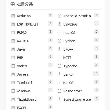
栏目分类

6
1


Arduino
Android Studio
2
3


ESP HOMEKIT
ESP8266
4
2


ESP32
LuatOS
1
1


AWTRIX
Python
0
0


Java
C/C++
0
3


PHP
MQTT
3
1


Modem
Typecho
1
10


Jpress
Linux
0
0


Iredmail
MacOS
3
0


Windows
RasberryPi
2
6


ThinkBoard
Something_else
1

EXCEL