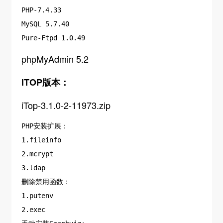
PHP-7.4.33
MySQL 5.7.40
Pure-Ftpd 1.0.49
phpMyAdmin 5.2
ITOP版本：
iTop-3.1.0-2-11973.zip
PHP安装扩展：
1.fileinfo
2.mcrypt
3.ldap
删除禁用函数：
1.putenv
2.exec