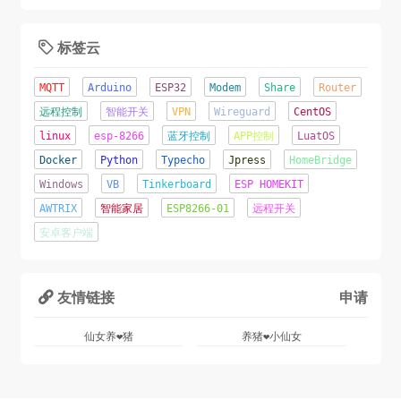
锲而舍之，朽木不折;锲而不舍，金石可镂.-荀子
标签云

2020年06月08日 11:15:23
MQTT
Arduino
ESP32
Modem
Share
Router
这才是夏天该有的样子！
远程控制
智能开关
VPN
Wireguard
CentOS
linux
esp-8266
蓝牙控制
APP控制
LuatOS
2020年06月07日 16:22:44
Docker
Python
Typecho
Jpress
HomeBridge
辛苦了几天...终于成功将网站从Jpress移植到了
Windows
VB
Tinkerboard
ESP HOMEKIT
TypeCho.o(╥﹏╥)o
AWTRIX
智能家居
ESP8266-01
远程开关
2020年06月05日 22:12:09
安卓客户端
友情链接
申请

仙女养❤猪
养猪❤小仙女